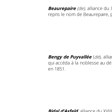
Beaurepaire
(de),
alliance du X
repris le nom de Beaurepaire, pa
Bengy de Puyvallée
(
de
), all
qui accéda à la noblesse au déb
en 1851.
Bidal d’Asfeld
,
alliance du XVII