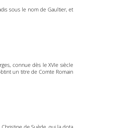
adis sous le nom de Gaultier, et
urges, connue dès le XVIe siècle
 obtint un titre de Comte Romain
e Christine de Suède, qui la dota