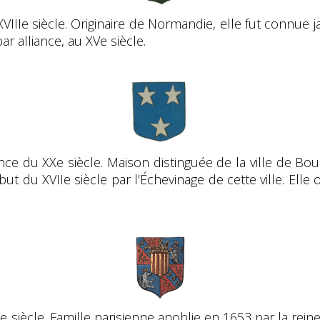
VIIIe siècle. Originaire de Normandie, elle fut connue j
r alliance, au XVe siècle.
iance du XXe siècle. Maison distinguée de la ville de Bo
ut du XVIIe siècle par l’Échevinage de cette ville. Elle
Ie siècle. Famille parisienne anoblie en 1653 par la rein