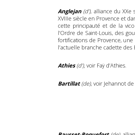
Anglejan
(d’)
, alliance du XXe 
XVIIIe siècle en Provence et dan
cette principauté et de la v
l’Ordre de Saint-Louis, des g
fortifications de Provence, un
l’actuelle branche cadette des 
Athies
(d’),
voir Faÿ d’Athies.
Bartillat
(de)
, voir Jehannot de 
Bausset-Roquefort
(de)
, alli