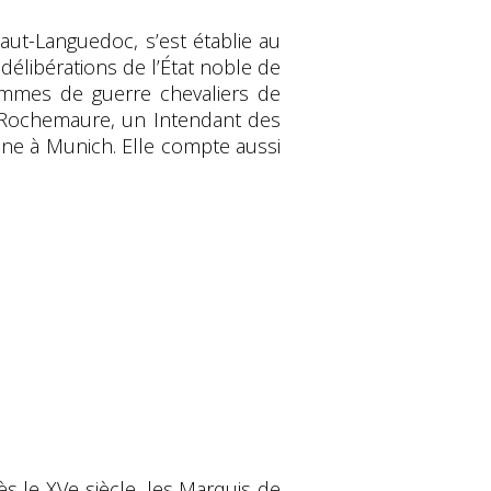
Haut-Languedoc, s’est établie au
 délibérations de l’État noble de
ommes de guerre chevaliers de
t Rochemaure, un Intendant des
nne à Munich. Elle compte aussi
ès le XVe siècle, les Marquis de