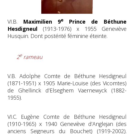
e
VI.B.
Maximilien 9
Prince de Béthune
Hesdigneul
(1913-1976) x 1955 Geneviève
Husquin. Dont postérité féminine éteinte.
e
2
rameau
V.B. Adolphe Comte de Béthune Hesdigneul
(1871-1951) x 1905 Marie-Louise (des Vicomtes)
de Ghellinck d’Elseghem Vaernewyck (1882-
1955).
VI.C. Eugène Comte de Béthune Hesdigneul
(1910-1965) x 1940 Geneviève d’Anglejan (des
anciens Seigneurs du Bouchet) (1919-2002).