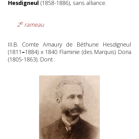
Hesdigneul
(1858-1886), sans alliance.
e
2
rameau
III.B. Comte Amaury de Béthune Hesdigneul
(1811
–
1884) x 1840 Flaminie (des Marquis) Doria
(1805-1863). Dont :