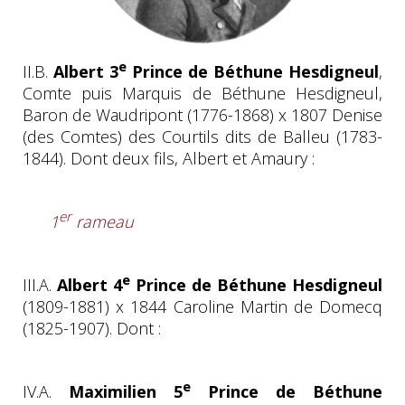
e
II.B.
Albert 3
Prince de Béthune Hesdigneul
,
Comte puis Marquis de Béthune Hesdigneul,
Baron de Waudripont (1776-1868) x 1807 Denise
(des Comtes) des Courtils dits de Balleu (1783-
1844). Dont deux fils, Albert et Amaury :
er
1
rameau
e
III.A.
Albert
4
Prince de Béthune Hesdigneul
(1809-1881) x 1844 Caroline Martin de Domecq
(1825-1907). Dont :
e
IV.A.
Maximilien 5
Prince de Béthune