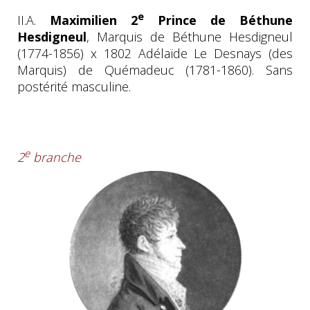
e
II.A.
Maximilien 2
Prince de Béthune
Hesdigneul
, Marquis de Béthune Hesdigneul
(1774-1856) x 1802 Adélaïde Le Desnays (des
Marquis) de Quémadeuc (1781-1860). Sans
postérité masculine.
e
2
branche